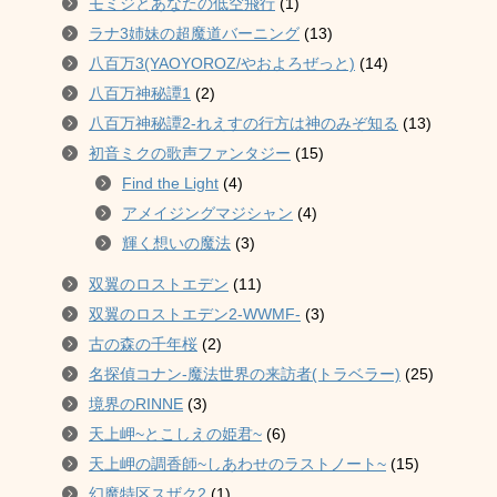
モミジとあなたの低空飛行
(1)
ラナ3姉妹の超魔道バーニング
(13)
八百万3(YAOYOROZ/やおよろぜっと)
(14)
八百万神秘譚1
(2)
八百万神秘譚2-れえすの行方は神のみぞ知る
(13)
初音ミクの歌声ファンタジー
(15)
Find the Light
(4)
アメイジングマジシャン
(4)
輝く想いの魔法
(3)
双翼のロストエデン
(11)
双翼のロストエデン2-WWMF-
(3)
古の森の千年桜
(2)
名探偵コナン-魔法世界の来訪者(トラベラー)
(25)
境界のRINNE
(3)
天上岬~とこしえの姫君~
(6)
天上岬の調香師~しあわせのラストノート~
(15)
幻魔特区スザク2
(1)