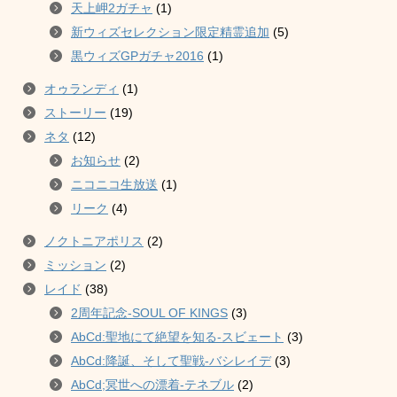
天上岬2ガチャ
(1)
新ウィズセレクション限定精霊追加
(5)
黒ウィズGPガチャ2016
(1)
オゥランディ
(1)
ストーリー
(19)
ネタ
(12)
お知らせ
(2)
ニコニコ生放送
(1)
リーク
(4)
ノクトニアポリス
(2)
ミッション
(2)
レイド
(38)
2周年記念-SOUL OF KINGS
(3)
AbCd:聖地にて絶望を知る-スビェート
(3)
AbCd:降誕、そして聖戦-バシレイデ
(3)
AbCd;冥世への漂着-テネブル
(2)