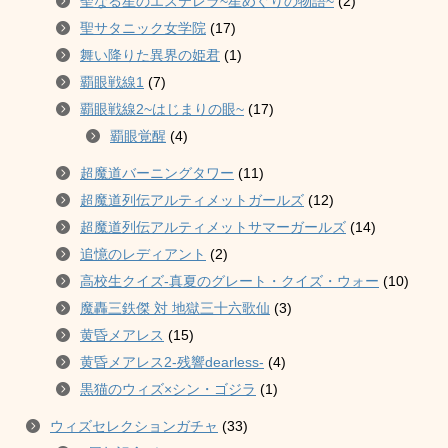
聖なる星のエステレラ~星めぐりの物語~
(2)
聖サタニック女学院
(17)
舞い降りた異界の姫君
(1)
覇眼戦線1
(7)
覇眼戦線2~はじまりの眼~
(17)
覇眼覚醒
(4)
超魔道バーニングタワー
(11)
超魔道列伝アルティメットガールズ
(12)
超魔道列伝アルティメットサマーガールズ
(14)
追憶のレディアント
(2)
高校生クイズ-真夏のグレート・クイズ・ウォー
(10)
魔轟三鉄傑 対 地獄三十六歌仙
(3)
黄昏メアレス
(15)
黄昏メアレス2-残響dearless-
(4)
黒猫のウィズ×シン・ゴジラ
(1)
ウィズセレクションガチャ
(33)