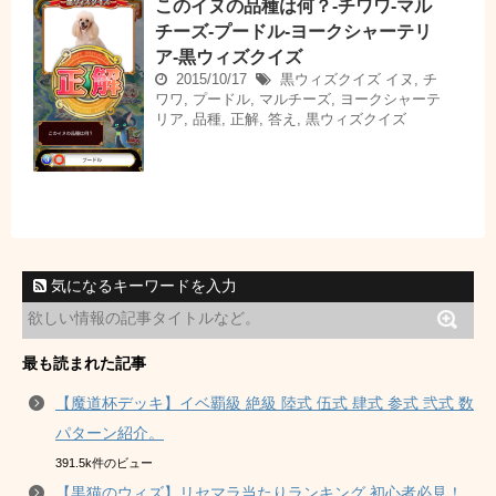
このイヌの品種は何？-チワワ-マル
チーズ-プードル-ヨークシャーテリ
ア-黒ウィズクイズ
2015/10/17
黒ウィズクイズ
イヌ
,
チ
ワワ
,
プードル
,
マルチーズ
,
ヨークシャーテ
リア
,
品種
,
正解
,
答え
,
黒ウィズクイズ
気になるキーワードを入力
最も読まれた記事
【魔道杯デッキ】イベ覇級 絶級 陸式 伍式 肆式 参式 弐式 数
パターン紹介。
391.5k件のビュー
【黒猫のウィズ】リセマラ当たりランキング 初心者必見！