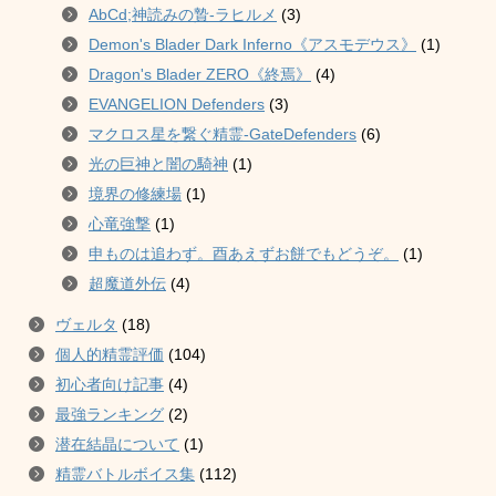
AbCd;神読みの贄-ラヒルメ
(3)
Demon's Blader Dark Inferno《アスモデウス》
(1)
Dragon's Blader ZERO《終焉》
(4)
EVANGELION Defenders
(3)
マクロス星を繋ぐ精霊-GateDefenders
(6)
光の巨神と闇の騎神
(1)
境界の修練場
(1)
心竜強撃
(1)
申ものは追わず。酉あえずお餅でもどうぞ。
(1)
超魔道外伝
(4)
ヴェルタ
(18)
個人的精霊評価
(104)
初心者向け記事
(4)
最強ランキング
(2)
潜在結晶について
(1)
精霊バトルボイス集
(112)