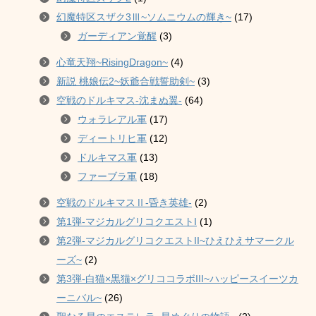
幻魔特区スザク3Ⅲ~ソムニウムの輝き~
(17)
ガーディアン覚醒
(3)
心竜天翔~RisingDragon~
(4)
新説 桃娘伝2~妖爺合戦誓助剣~
(3)
空戦のドルキマス-沈まぬ翼-
(64)
ウォラレアル軍
(17)
ディートリヒ軍
(12)
ドルキマス軍
(13)
ファーブラ軍
(18)
空戦のドルキマスⅡ-昏き英雄-
(2)
第1弾-マジカルグリコクエストI
(1)
第2弾-マジカルグリコクエストII~ひえひえサマークル
ーズ~
(2)
第3弾-白猫×黒猫×グリココラボIII~ハッピースイーツカ
ーニバル~
(26)