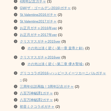
4周年記念ガチャ
(1)
GW(ザ・ゴールデン2016)ガチャ
(1)
St.Valentine2016ガチャ
(2)
St.Valentine2017ガチャ
(1)
お正月ガチャ2016年ver
(4)
お正月ガチャ2017年ver
(1)
クリスマスガチャ2015ver
(3)
その光は淡く碧く~第一章 皇帝と剣~
(2)
クリスマスガチャ2016ver
(3)
その光は淡く碧く~第二章 儚き聖域~
(2)
グリココラボ2016~ハッピースイーツカーニバルガチャ
~
(1)
三周年伝説再臨！3周年記念ガチャ
(2)
八百万神秘譚1ガチャ
(1)
八百万神秘譚2ガチャ
(4)
初音ミクコラボガチャ
(2)