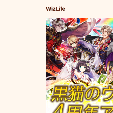
WizLife