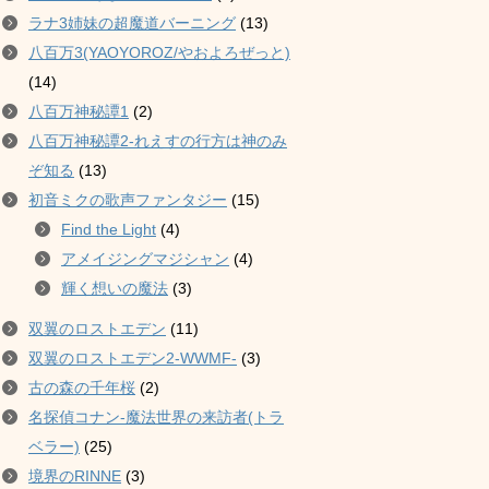
ラナ3姉妹の超魔道バーニング
(13)
八百万3(YAOYOROZ/やおよろぜっと)
(14)
八百万神秘譚1
(2)
八百万神秘譚2-れえすの行方は神のみ
ぞ知る
(13)
初音ミクの歌声ファンタジー
(15)
Find the Light
(4)
アメイジングマジシャン
(4)
輝く想いの魔法
(3)
双翼のロストエデン
(11)
双翼のロストエデン2-WWMF-
(3)
古の森の千年桜
(2)
名探偵コナン-魔法世界の来訪者(トラ
ベラー)
(25)
境界のRINNE
(3)