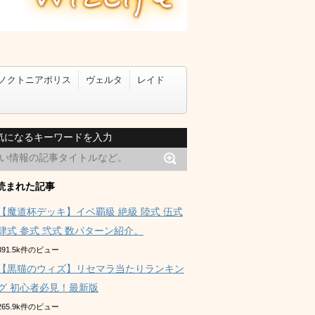
ノクトニアポリス
ヴェルタ
レイド
気になるキーワードを入力
読まれた記事
【魔道杯デッキ】イベ覇級 絶級 陸式 伍式
肆式 参式 弐式 数パターン紹介。
391.5k件のビュー
【黒猫のウィズ】リセマラ当たりランキン
グ 初心者必見！最新版
265.9k件のビュー