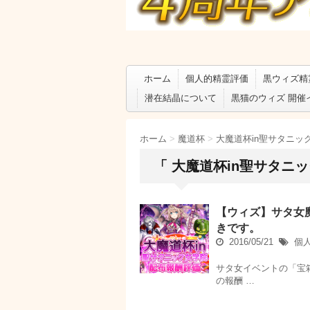
ホーム
個人的精霊評価
黒ウィズ精
潜在結晶について
黒猫のウィズ 開催
ホーム
>
魔道杯
>
大魔道杯in聖サタニッ
「 大魔道杯in聖サタニッ
【ウィズ】サタ女
きです。
2016/05/21
個
サタ女イベントの「宝
の報酬 …