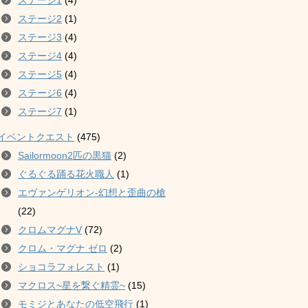
ステージ1
(4)
ステージ2
(1)
ステージ3
(4)
ステージ4
(4)
ステージ5
(4)
ステージ6
(4)
ステージ7
(1)
イベントクエスト
(475)
Sailormoon2匹の黒猫
(2)
ぐるぐる踊る花火職人
(1)
エヴァンゲリオン-幻想と歪曲の槍
(22)
クロムマグナV
(72)
クロム・マグナ ゼロ
(2)
ショコラフォレスト
(1)
マクロス~星を繋ぐ精霊~
(15)
モミジとあなたの低空飛行
(1)