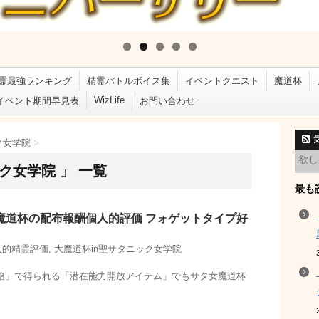
霊最強ランキング
精霊バトルボイス集
イベントクエスト
魔道杯
WizLife
イベント期間早見表
お問い合わせ
ク女学院
>
ク女学院 」 一覧
最も
魔道杯の配布報酬個人的評価 フォゲットタイプ好
人的精霊評価
,
大魔道杯in聖サタニック女学院
箱」で得られる「潜在能力開放アイテム」でもサタ女魔道杯