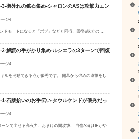
-3-街外れの鉱石集め-シャロンのASは攻撃力エン
テージ4
ェンドモードになると「ボブ」などと同様、回復&味方の …
-2-解読の手がかり集め-ルシエラの3ターンで回復
テージ4
スキルを発動できる点が優秀です。 開幕から強めの連撃をし
-1-石版拾いのお手伝い-タウルケンドが優秀だっ
テージ4
ターンで出せる高火力、おまけの闇攻撃。 自傷ASはHPがや