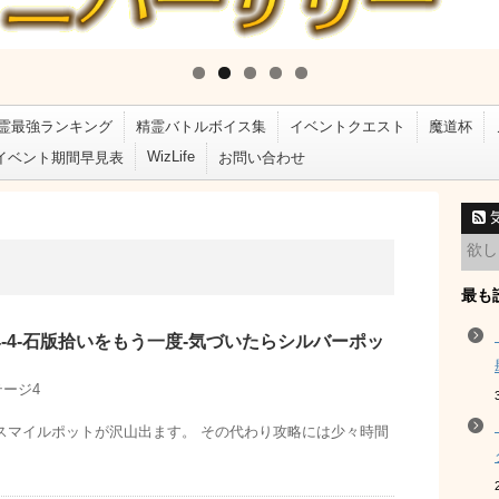
霊最強ランキング
精霊バトルボイス集
イベントクエスト
魔道杯
WizLife
イベント期間早見表
お問い合わせ
最も
-4-石版拾いをもう一度-気づいたらシルバーポッ
テージ4
スマイルポットが沢山出ます。 その代わり攻略には少々時間