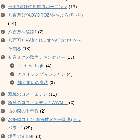
ラナ3姉妹の超魔道バーニング
(13)
八百万3(YAOYOROZ/やおよろぜっと)
(14)
八百万神秘譚1
(2)
八百万神秘譚2-れえすの行方は神のみ
ぞ知る
(13)
初音ミクの歌声ファンタジー
(15)
Find the Light
(4)
アメイジングマジシャン
(4)
輝く想いの魔法
(3)
双翼のロストエデン
(11)
双翼のロストエデン2-WWMF-
(3)
古の森の千年桜
(2)
名探偵コナン-魔法世界の来訪者(トラ
ベラー)
(25)
境界のRINNE
(3)