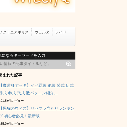
ノクトニアポリス
ヴェルタ
レイド
気になるキーワードを入力
読まれた記事
【魔道杯デッキ】イベ覇級 絶級 陸式 伍式
肆式 参式 弐式 数パターン紹介。
391.5k件のビュー
【黒猫のウィズ】リセマラ当たりランキン
グ 初心者必見！最新版
265.9k件のビュー