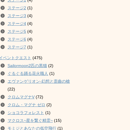
ステージ1
(4)
ステージ2
(1)
ステージ3
(4)
ステージ4
(4)
ステージ5
(4)
ステージ6
(4)
ステージ7
(1)
イベントクエスト
(475)
Sailormoon2匹の黒猫
(2)
ぐるぐる踊る花火職人
(1)
エヴァンゲリオン-幻想と歪曲の槍
(22)
クロムマグナV
(72)
クロム・マグナ ゼロ
(2)
ショコラフォレスト
(1)
マクロス~星を繋ぐ精霊~
(15)
モミジとあなたの低空飛行
(1)