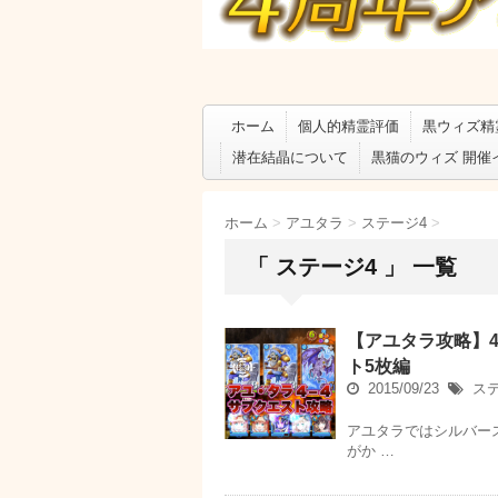
ホーム
個人的精霊評価
黒ウィズ精
潜在結晶について
黒猫のウィズ 開催
ホーム
>
アユタラ
>
ステージ4
>
「 ステージ4 」 一覧
【アユタラ攻略】4
ト5枚編
2015/09/23
ス
アユタラではシルバー
がか …