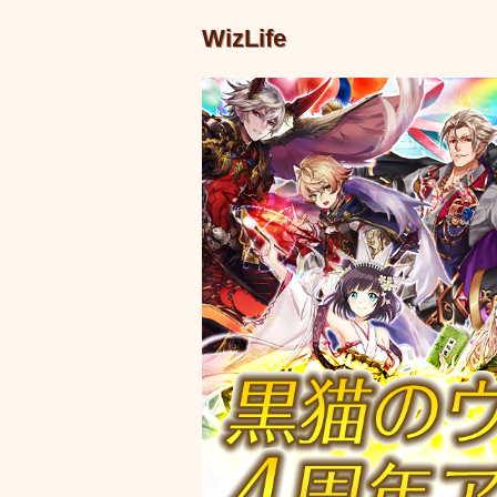
WizLife