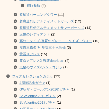
覇眼覚醒
(4)
超魔道バーニングタワー
(11)
超魔道列伝アルティメットガールズ
(12)
超魔道列伝アルティメットサマーガールズ
(14)
追憶のレディアント
(2)
高校生クイズ-真夏のグレート・クイズ・ウォー
(10)
魔轟三鉄傑 対 地獄三十六歌仙
(3)
黄昏メアレス
(15)
黄昏メアレス2-残響dearless-
(4)
黒猫のウィズ×シン・ゴジラ
(1)
ウィズセレクションガチャ
(33)
4周年記念ガチャ
(1)
GW(ザ・ゴールデン2016)ガチャ
(1)
St.Valentine2016ガチャ
(2)
St.Valentine2017ガチャ
(1)
お正月ガチャ2016年ver
(4)