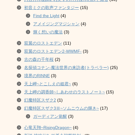
初音ミクの歌声ファンタジー
(15)
Find the Light
(4)
アメイジングマジシャン
(4)
輝く想いの魔法
(3)
双翼のロストエデン
(11)
双翼のロストエデン2-WWMF-
(3)
古の森の千年桜
(2)
名探偵コナン-魔法世界の来訪者(トラベラー)
(25)
境界のRINNE
(3)
天上岬~とこしえの姫君~
(6)
天上岬の調香師~しあわせのラストノート~
(15)
幻魔特区スザク2
(1)
幻魔特区スザク3Ⅲ~ソムニウムの輝き~
(17)
ガーディアン覚醒
(3)
心竜天翔~RisingDragon~
(4)