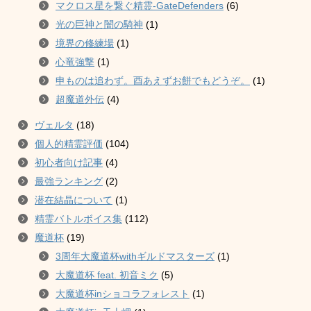
マクロス星を繋ぐ精霊-GateDefenders
(6)
光の巨神と闇の騎神
(1)
境界の修練場
(1)
心竜強撃
(1)
申ものは追わず。酉あえずお餅でもどうぞ。
(1)
超魔道外伝
(4)
ヴェルタ
(18)
個人的精霊評価
(104)
初心者向け記事
(4)
最強ランキング
(2)
潜在結晶について
(1)
精霊バトルボイス集
(112)
魔道杯
(19)
3周年大魔道杯withギルドマスターズ
(1)
大魔道杯 feat. 初音ミク
(5)
大魔道杯inショコラフォレスト
(1)