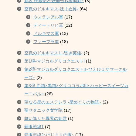
新説 桃娘伝2~妖爺合戦誓助剣~
(3)
空戦のドルキマス-沈まぬ翼-
(64)
ウォラレアル軍
(17)
ディートリヒ軍
(12)
ドルキマス軍
(13)
ファーブラ軍
(18)
空戦のドルキマスⅡ-昏き英雄-
(2)
第1弾-マジカルグリコクエストI
(1)
第2弾-マジカルグリコクエストII~ひえひえサマークル
ーズ~
(2)
第3弾-白猫×黒猫×グリココラボIII~ハッピースイーツカ
ーニバル~
(26)
聖なる星のエステレラ~星めぐりの物語~
(2)
聖サタニック女学院
(17)
舞い降りた異界の姫君
(1)
覇眼戦線1
(7)
覇眼戦線2~はじまりの眼~
(17)