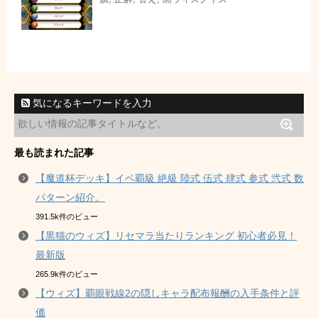
気になるキーワードを入力
最も読まれた記事
【魔道杯デッキ】イベ覇級 絶級 陸式 伍式 肆式 参式 弐式 数
パターン紹介。
391.5k件のビュー
【黒猫のウィズ】リセマラ当たりランキング 初心者必見！
最新版
265.9k件のビュー
【ウィズ】覇眼戦線2の隠しキャラ配布報酬の入手条件と評
価