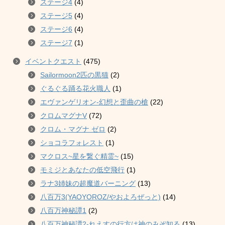
ステージ4
(4)
ステージ5
(4)
ステージ6
(4)
ステージ7
(1)
イベントクエスト
(475)
Sailormoon2匹の黒猫
(2)
ぐるぐる踊る花火職人
(1)
エヴァンゲリオン-幻想と歪曲の槍
(22)
クロムマグナV
(72)
クロム・マグナ ゼロ
(2)
ショコラフォレスト
(1)
マクロス~星を繋ぐ精霊~
(15)
モミジとあなたの低空飛行
(1)
ラナ3姉妹の超魔道バーニング
(13)
八百万3(YAOYOROZ/やおよろぜっと)
(14)
八百万神秘譚1
(2)
八百万神秘譚2-れえすの行方は神のみぞ知る
(13)