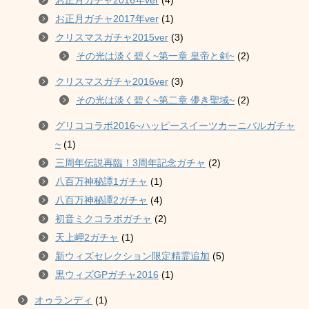
お正月ガチャ2017年ver
(1)
クリスマスガチャ2015ver
(3)
その光は淡く碧く~第一章 皇帝と剣~
(2)
クリスマスガチャ2016ver
(3)
その光は淡く碧く~第二章 儚き聖域~
(2)
グリココラボ2016~ハッピースイーツカーニバルガチャ
~
(1)
三周年伝説再臨！3周年記念ガチャ
(2)
八百万神秘譚1ガチャ
(1)
八百万神秘譚2ガチャ
(4)
初音ミクコラボガチャ
(2)
天上岬2ガチャ
(1)
新ウィズセレクション限定精霊追加
(5)
黒ウィズGPガチャ2016
(1)
オゥランディ
(1)