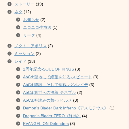
ストーリー
(19)
ネタ
(12)
お知らせ
(2)
ニコニコ生放送
(1)
リーク
(4)
ノクトニアポリス
(2)
ミッション
(2)
レイド
(38)
2周年記念-SOUL OF KINGS
(3)
AbCd:聖地にて絶望を知る-スビェート
(3)
AbCd:降誕、そして聖戦-バシレイデ
(3)
AbCd;冥世への漂着-テネブル
(2)
AbCd;神読みの贄-ラヒルメ
(3)
Demon's Blader Dark Inferno《アスモデウス》
(1)
Dragon's Blader ZERO《終焉》
(4)
EVANGELION Defenders
(3)